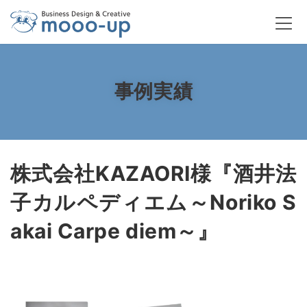
コ
ナ
ン
ビ
テ
ゲ
ン
ー
ツ
シ
へ
ョ
ス
ン
事例実績
キ
に
ッ
移
プ
動
株式会社KAZAORI様『酒井法
子カルペディエム～Noriko S
akai Carpe diem～』